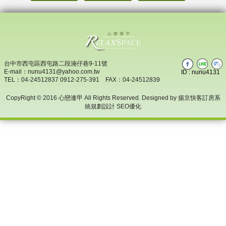
台中市西屯區西屯路二段湳仔巷9-11號
E-mail
：nunu4131@yahoo.com.tw
ID : nunu4131
TEL：
04-24512837
0912-275-391
FAX：04-24512839
CopyRight © 2016 心戀逢甲 All Rights Reserved. Designed by
揚京快客訂房系
統規劃設計 SEO優化
心戀逢甲
,
台中住宿
,
逢甲住宿
,
台中逢甲住宿
,
台中2人房
,
逢甲2人房
,
台中逢甲2人房
,
台中4人房
,
逢甲4人房
,
台中逢甲4人房
,
台中6
人房
,
逢甲6人房
,
台中逢甲6人房
,
台中日租
,
逢甲日租
,
台中逢甲日租
,
台中套房
,
逢甲套房
,
台中逢甲套房
,
逢甲夜市住宿
,
台中夜市
住宿
,
逢甲日租套房
,
逢甲民宿推薦
,
逢甲住宿推薦
,
台中住宿推薦
,
西屯區住宿推薦
,
台中西屯民宿推薦
,
台中便宜民宿推薦
,
心恋逢
甲
,
逢甲民宿推荐
,
逢甲住宿推荐
,
台中住宿推荐
,
西屯区住宿推荐
,
台中西屯民宿推荐
,
台中便宜民宿推荐
,
accommodation
Taichung
,
daily rental Taichung
,
accommodation Fengchia
,
daily rental Fengchia
,
heart love daily rental Fengchia
,
night market
accommodation Fengchia
,
lodging night market Taichung
,
Taichung Fengchia accommodation
,
Taichung 2 person room
,
Fengchia 2
person room
,
Taichung 4 person room
,
Fengchia 4 person room
,
Taichung 6 person rooms
,
Fengchia 6 person rooms
,
Taichung
suites,Fengchia suites