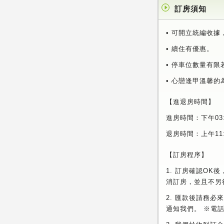
訂房須知
• 可開立統編收
• 續住有優惠。
• 停車位數量有限若
• 心戀逢甲溫馨
【進退房時間】
進房時間：下午03
退房時間：上午11
【訂房程序】
1. 訂房確認OK
消訂房，並且不另
2. 匯款後請務
通知我們。 ※電話【0