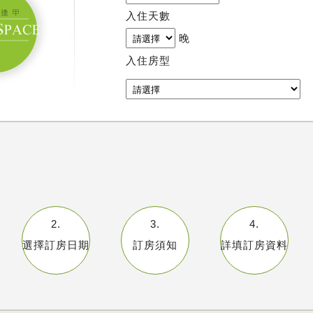
入住天數
晚
入住房型
2.
3.
4.
選擇訂房日期
訂房須知
詳填訂房資料