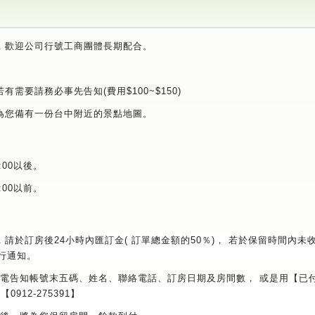
據，歡迎公司行號工商團體長期配合。
有需要請務必事先告知(費用$100~$150)
的為您備有一份台中附近的景點地圖。
:00以後。
:00以前。
後，請於訂房後24小時內匯訂金( 訂單總金額的50％)， 若於保留時間內
行通知。
必來電告知帳號末五碼、姓名、聯絡電話、訂房日期及房間數， 或是用【已
912-275391】