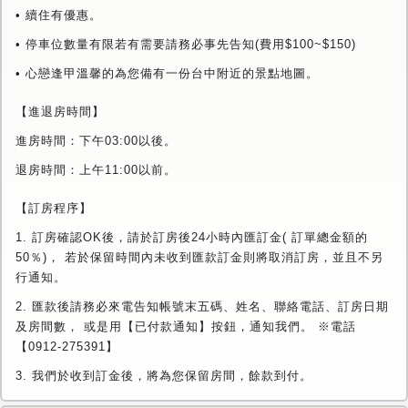
• 續住有優惠。
• 停車位數量有限若有需要請務必事先告知(費用$100~$150)
• 心戀逢甲溫馨的為您備有一份台中附近的景點地圖。
【進退房時間】
進房時間：下午03:00以後。
退房時間：上午11:00以前。
【訂房程序】
1. 訂房確認OK後，請於訂房後24小時內匯訂金( 訂單總金額的
50％)， 若於保留時間內未收到匯款訂金則將取消訂房，並且不另
行通知。
2. 匯款後請務必來電告知帳號末五碼、姓名、聯絡電話、訂房日期
及房間數， 或是用【已付款通知】按鈕，通知我們。 ※電話
【0912-275391】
3. 我們於收到訂金後，將為您保留房間，餘款到付。